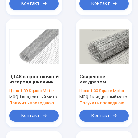
Контакт
Контакт
0,148 в проволочной
Сваренное
изгороди ржавчины
квадратом
сетки птицы
отверстие» x 1-1/2»
Цена:
1-30 Square Meter $5/Square Meter
Цена:
1-30 Square Meter $5/Square Meter
нержавеющей
нержавеющей
MOQ:
1 квадратный метр
MOQ:
1 квадратный метр
стали анти-
стали 1-1/2
сваренной 1x1
ячеистой сети
Получить последнюю цену
Получить последнюю цену
Контакт
Контакт