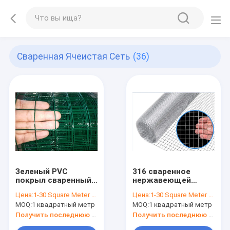
Сваренная Ячеистая Сеть
(36)
Зеленый PVC
316 сваренное
покрыл сваренный
нержавеющей
ограждать
сталью отверстие ″
Цена:
1-30 Square Meter $2/Square Meter >30 Square Meters $1/Square Meter
Цена:
1-30 Square Meter $5/Square Meter
ячеистой сети
″ x1/2 длины 1/2
MOQ:
1 квадратный метр
MOQ:
1 квадратный метр
ячеистой сети 30m
для защиты
Получить последнюю цену
Получить последнюю цену