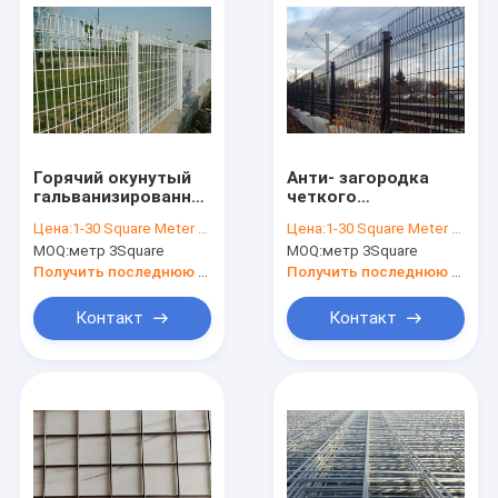
Горячий окунутый
Анти- загородка
гальванизированный
четкого
PVC покрыл
представления
Цена:
1-30 Square Meter $2/Square Meter >30 Square Meters $1/Square Meter
Цена:
1-30 Square Meter $2/Square Meter >30 Square Meters $1/Square Meter
ячеистую сеть,
подъема,
MOQ:
метр 3Square
MOQ:
метр 3Square
проволочную
ограждать
изгородь верхней
безопасности 4mm
Получить последнюю цену
Получить последнюю цену
части крена BRC
привлекательный
Контакт
Контакт
Дома
продукты
О Компании