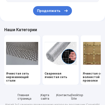
Продолжать
Наши Категории
Ячеистая сеть
Сваренная
Ячеистая сет
нержавеющей
ячеистая сеть
волнистой
стали
проволки
Главная
Карта
Контакты
Desktop
страница
сайта
Site
Китай 1x1 сварило проволочную изгородь
поставщик.Copyright