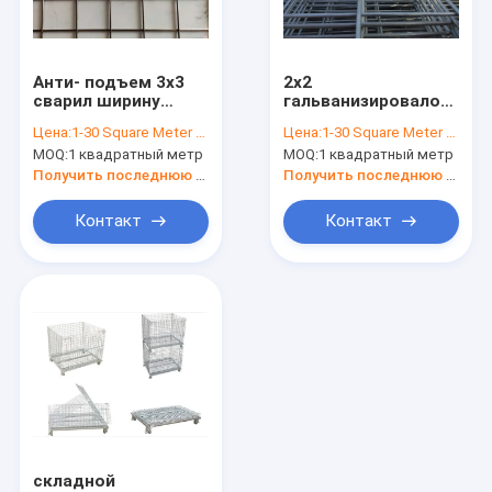
Контакты
Анти- подъем 3x3
2x2
сварил ширину
гальванизировало
Ячеистая сеть нержавеющей стали
квадратного
сваренную
Цена:
1-30 Square Meter $5/Square Meter
Цена:
1-30 Square Meter $5/Square Meter >30 Square Meters $3/Square Meter
отверстия 0.5-2m
ячеистую сеть для
MOQ:
1 квадратный метр
MOQ:
1 квадратный метр
загородки ячеистой
земледелия/
Сваренная ячеистая сеть
сети
конструкции
Получить последнюю цену
Получить последнюю цену
Ячеистая сеть волнистой проволки
Контакт
Контакт
Ткань провода нержавеющей стали
Гальванизированная стальная ячеистая сеть
Шестиугольная ячеистая сеть
Латунная ячеистая сеть
Ячеистая сеть медной проволоки
складной