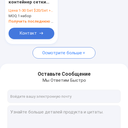
контейнер сетки
Загородка сетки звена цепи
800kg, ячеистая
Цена:
1-30 Set $20/Set >30 Sets $15/Set
сеть оцинкованной
MOQ:
Экран насекомого нержавеющей стали
1 набор
стали для склада/
мастерской
Получить последнюю цену
Архитектурноакустическая сетка металла
Контакт
Связанная ячеистая сеть
Осмотрите больше
Расширенная сетка металла
Пефорированная сетка металла
Оставьте Сообщение
Мы Ответим Быстро