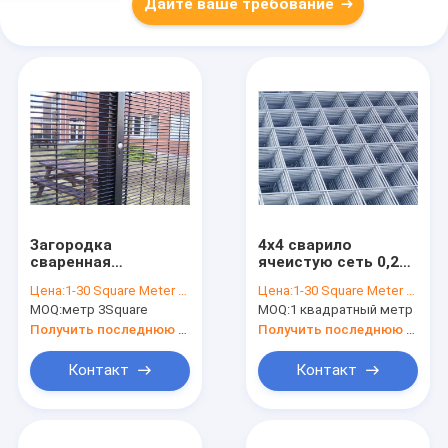
Дайте ваше требование
Загородка
4x4 сварило
сваренная
ячеистую сеть 0,250
сетка/358 подъема
в диаметре провода
Цена:
1-30 Square Meter $2/Square Meter >30 Square Meters $1/Square Meter
Цена:
1-30 Square Meter $5/Square Meter
безопасностью
для моста/сада
MOQ:
метр 3Square
MOQ:
1 квадратный метр
отверстия 358
прямоугольника
Получить последнюю цену
Получить последнюю цену
анти-
Контакт
Контакт