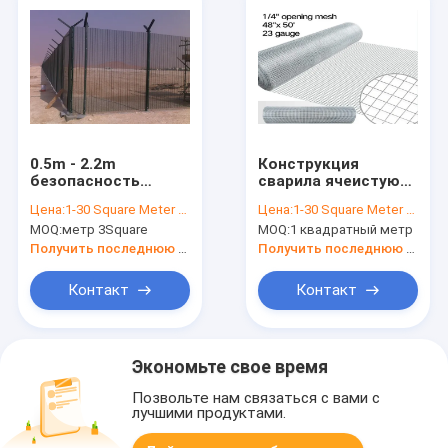
0.5m - 2.2m
Конструкция
безопасность
сварила ячеистую
ограждая, забор
сеть 1/4" x 1/4"
Цена:
1-30 Square Meter $2/Square Meter >30 Square Meters $1/Square Meter
Цена:
1-30 Square Meter $5/Square Meter
358 тюрем сада
отверстие
MOQ:
метр 3Square
MOQ:
1 квадратный метр
FUHANG
отверстия 1m
широкое
Получить последнюю цену
Получить последнюю цену
квадратное
Контакт
Контакт
Экономьте свое время
Позвольте нам связаться с вами с
лучшими продуктами.