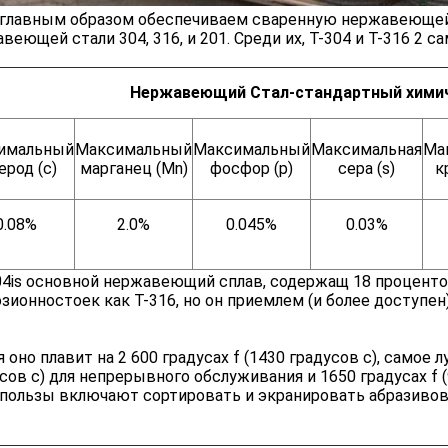
лавным образом обеспечиваем сваренную нержавеющей 
веющей стали 304, 316, и 201. Среди их, T-304 и T-316 2 
Нержавеющий Стал-стандартный химич
имальный
Максимальный
Максимальный
Максимальная
Ма
ерод (c)
марганец (Mn)
фосфор (p)
сера (s)
к
0.08%
2.0%
0.045%
0.03%
is основной нержавеющий сплав, содержащ 18 процентов 
зионностоек как T-316, но он приемлем (и более доступен
оно плавит на 2 600 градусах f (1430 градусов c), самое л
сов c) для непрерывного обслуживания и 1650 градусах f 
пользы включают сортировать и экранировать абразивов