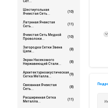
Сет...
Шестиугольная
(10)
Ячеистая Сеть...
Латунная Ячеистая
(11)
Сеть...
Ячеистая Сеть Медной
(10)
Проволоки...
Загородка Сетки Звена
(8)
Цепи...
Экран Насекомого
(8)
Нержавеющей Стали...
Архитектурноакустическая
(9)
Сетка Металла...
Подр
Связанная Ячеистая
(8)
Сеть...
Расширенная Сетка
(11)
Металла...
И