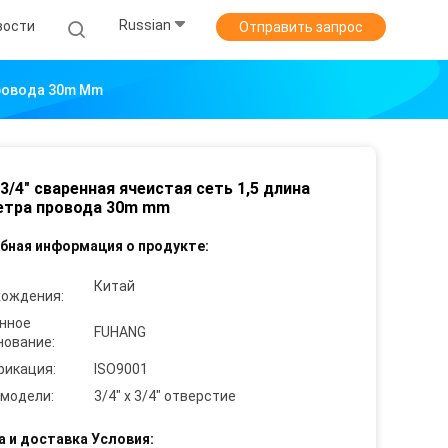
Russian
вости
Отправить запрос
Провода 30m Mm
x 3/4" сваренная ячеистая сеть 1,5 длина
етра провода 30m mm
бная информация о продукте:
Китай
хождения:
нное
FUHANG
нование:
фикация:
ISO9001
 модели:
3/4" x 3/4" отверстие
а и доставка Условия: