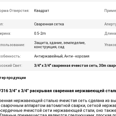
орма Отверстия:
Квадрат
Приме
п:
Сваренная сетка
Аперт
ирина:
0.5-2m
Длина
Защита, здание, земледелие,
спользование:
Упако
конструкция, сад
собенность:
Антиржавейный, Анти--корозия
ысокий Свет:
3/4" x 3/4" сваренная ячеистая сеть
,
30m свар
тер продукции
/316 3/4" x 3/4" раскрывая сваренная нержавеющей ста
енная нержавеющей сталью ячеистая сеть сделана из в
 сварочным аппаратом автоматной сварки, сеткой нерж
сердечные ячеистой сети нержавеющей стали, оно также
 Главные преимущества являются следующими: плоская п