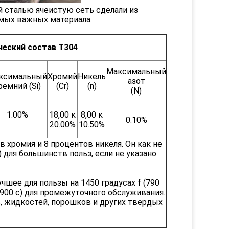
сталью ячеистую сеть сделали из
самых важных материала.
еский состав T304
Максимальный
ксимальный
Хромий
Никель
азот
ремний (Si)
(Cr)
(n)
(N)
1.00%
18,00 к
8,00 к
0.10%
20.00%
10.50%
хромия и 8 процентов никеля. Он как не
) для большинств польз, если не указано
учшее для пользы на 1450 градусах f (790
(900 c) для промежуточного обслуживания.
, жидкостей, порошков и других твердых