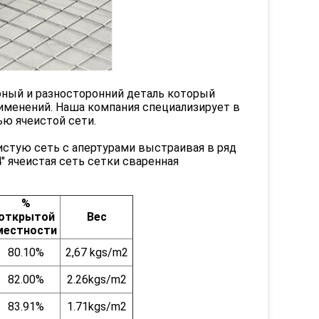
ный и разносторонний деталь который
именений. Наша компания специализирует в
ю ячеистой сети.
тую сеть с апертурами выстраивая в ряд
" ячеистая сеть сетки сваренная
%
открытой
Вес
местности
80.10%
2,67 kgs/m2
82.00%
2.26kgs/m2
83.91%
1.71kgs/m2