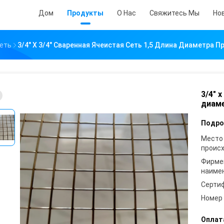
Дом
Продукты
О Нас
Свяжитесь Мы
Но
Сеть
3/4" X 3/4" Сваренная Ячеистая Сеть 1,5 Длина Диаметра 
3/4" 
диам
Подро
Место
проис
Фирме
наиме
Серти
Номер
Оплат