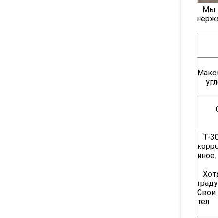
Мы г
нержа
Макс
угл
T-304
корро
иное.
Хотя 
граду
Свои 
тел.