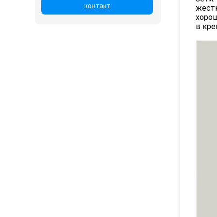
контакт
жестк
хорош
в кре