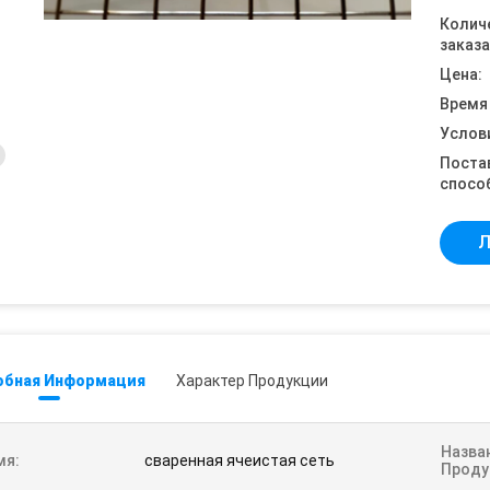
Колич
заказа
Цена:
Время
Услов
Поста
спосо
Л
обная Информация
Характер Продукции
Назва
мя:
сваренная ячеистая сеть
Проду