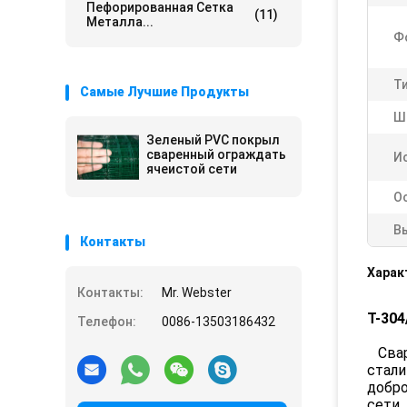
Пефорированная Сетка
(11)
Металла...
Ф
Ти
Самые Лучшие Продукты
Ш
Зеленый PVC покрыл
сваренный ограждать
И
ячеистой сети
О
В
Контакты
Харак
Контакты:
Mr. Webster
T-304
Телефон:
0086-13503186432
Свар
стали
добро
сети.