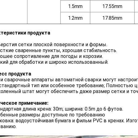
1.5mm
17.55mm
1.2mm
17.85mm
ктеристики продукта
верстия сетки плоской поверхности и формы.
есткие сваренные пункты, хорошая стабильность.
рошее сопротивление для погоды и корозии.
гкий для обработки и широко использованный.
есс продукта
сварочные аппараты автоматной сварки могут настроит
стандартный тип или особенное требование; Полностью
ленный штат могут обеспечить даже размер сетки и точ
ческое примечание:
ндартная длина крена: 30m; ширина: 0.5m до 6 футов.
обенные размеры доступные по требованию
аковка: водоустойчивая бумага и фильм PVC в кренах. Изго
ованию.