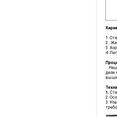
Хара
1. От
2 . Ж
3. Хо
4. Ле
Проц
Наши 
деле 
вышко
Техни
1.
Ста
2. Ос
3. Уп
треб