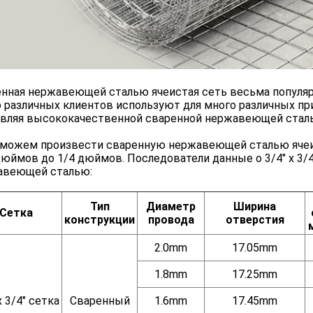
нная нержавеющей сталью ячеистая сеть весьма популяр
 различных клиентов используют для много различных пр
вляя высококачественной сваренной нержавеющей сталь
ожем произвести сваренную нержавеющей сталью ячеис
дюймов до 1/4 дюймов. Последователи данные о 3/4" x 3/4
авеющей сталью:
Тип
Диаметр
Ширина
Сетка
конструкции
провода
отверстия
2.0mm
17.05mm
1.8mm
17.25mm
x 3/4" сетка
Сваренный
1.6mm
17.45mm