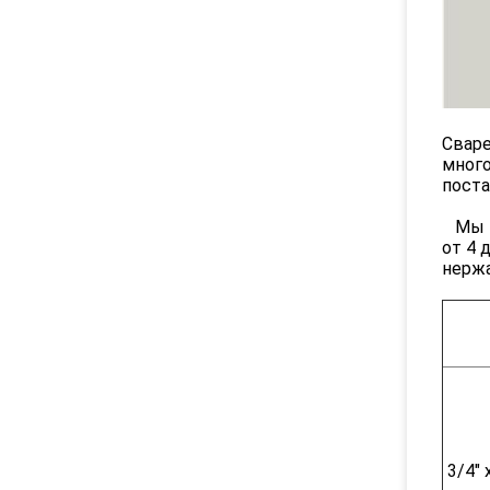
Сваре
много
поста
Мы м
от 4 
нерж
3/4" 