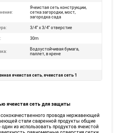
Ячеистая сеть конструкции,
нение:
сетка загородки, мост,
загородка сада
ура:
3/4" x 3/4" отверстие
:
30m
Водоустойчивая бумага,
вка:
паллет, в крене
енная ячеистая сеть
,
ячеистая сеть 1
лью ячеистая сеть для защиты
ысококачественного провода нержавеющей
авеющей стали сваренной продукты общие
 один из использовать продуктов ячеистой
оверхность, равномерные отверстия сетки,