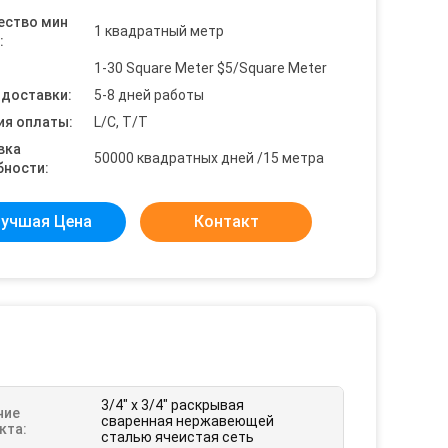
ество мин
1 квадратный метр
:
1-30 Square Meter $5/Square Meter
 доставки:
5-8 дней работы
ия оплаты:
L/C, T/T
вка
50000 квадратных дней /15 метра
бности:
учшая Цена
Контакт
3/4" x 3/4" раскрывая
ние
сваренная нержавеющей
кта:
сталью ячеистая сеть