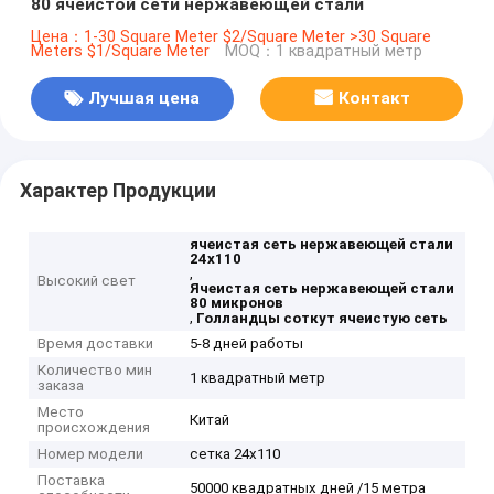
80 ячеистой сети нержавеющей стали
Цена：1-30 Square Meter $2/Square Meter >30 Square
Meters $1/Square Meter
MOQ：1 квадратный метр
Лучшая цена
Контакт
Характер Продукции
ячеистая сеть нержавеющей стали
24x110
,
Высокий свет
Ячеистая сеть нержавеющей стали
80 микронов
,
Голландцы соткут ячеистую сеть
Время доставки
5-8 дней работы
Количество мин
1 квадратный метр
заказа
Место
Китай
происхождения
Номер модели
сетка 24x110
Поставка
50000 квадратных дней /15 метра