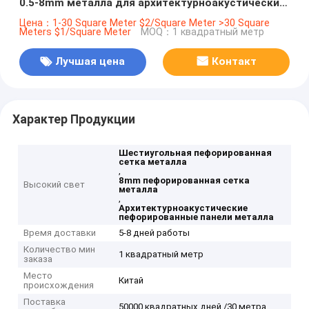
0.5-8mm металла для архитектурноакустических
применений
Цена：1-30 Square Meter $2/Square Meter >30 Square
Meters $1/Square Meter
MOQ：1 квадратный метр
Лучшая цена
Контакт
Характер Продукции
Шестиугольная пефорированная
сетка металла
,
8mm пефорированная сетка
Высокий свет
металла
,
Архитектурноакустические
пефорированные панели металла
Время доставки
5-8 дней работы
Количество мин
1 квадратный метр
заказа
Место
Китай
происхождения
Поставка
50000 квадратных дней /30 метра