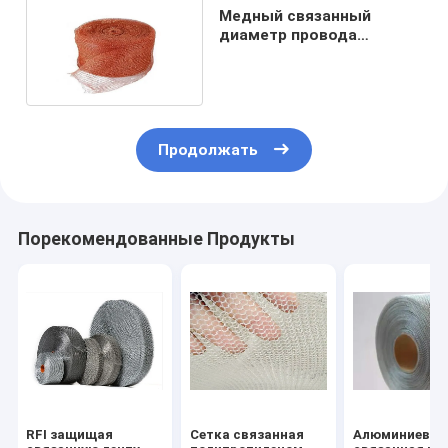
Медный связанный
диаметр провода
ячеистой сети 0.018-
2.03mm не огнеопасный
Продолжать
Порекомендованные Продукты
RFI защищая
Сетка связанная
Алюминиевая