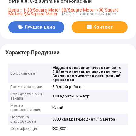
сети 0.018-2.03mm не огнеопасный
Цена：1-30 Square Meter $8/Square Meter >30 Square
Meters $6/Square Meter
MOQ：1 квадратный метр
Лучшая цена
Контакт
Характер Продукции
,
Медная связанная ячеистая сеть
,
2.03mm связанная ячеистая сеть
Высокий свет
Связанная ячеистая сеть медной
проволоки
Время доставки
5-8 дней работы
Количество мин
1 квадратный метр
заказа
Место
Китай
происхождения
Поставка
5000 квадратных дней /15 метра
способности
Сертификация
ISO9001